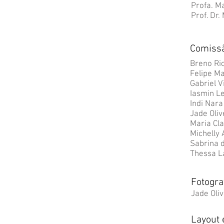
Profa. M
Prof. Dr.
Comiss
Breno Ri
Felipe M
Gabriel V
Iasmin L
Indi Nar
Jade Oliv
Maria Cl
Michelly 
Sabrina 
Thessa L
Fotogra
Jade Oliv
Layout e