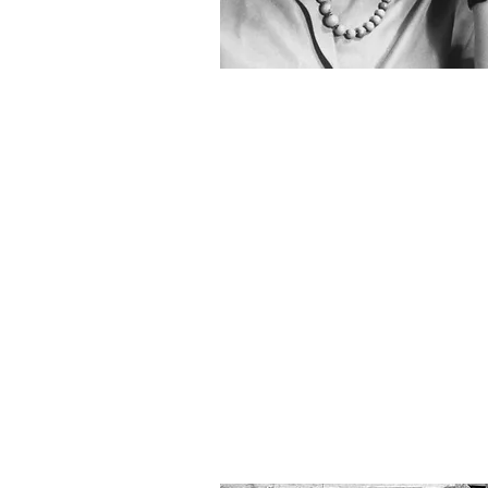
Mesa
16h30-18h30 anf. 14
Cidade e democrac
Moderação: Ascísio dos Reis 
“Pobreza urbana, cidadania v
Helena Esser dos Reis (U
“Constituição e democracia repr
na filosofia de Condorce
Patrícia Carvalho Reis (U
“Os Direitos do Homem e as Re
Democráticas”
Adriana Mattar Maamari (U