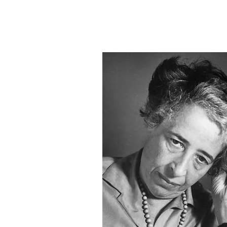
“Cidade inteligente e govername
algorítmica: liberdade e controle
informação”
Marco Antônio Sousa Alves (