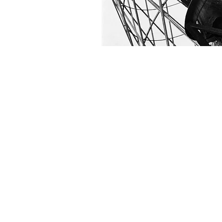
Mesa
14h -16h anf. 15
A Cidade no divã
Moderação: Thessa Guimarã
“A clínica e seus lugares: sobr
atualidade da hipótese do incons
para uma redescrição do ca
psicopatológico”
Juliano M. Lagoas (UniCeub
“A Clínica Aberta de Psicanális
praça Roosevelt”
Aldo Zaiden Benvindo
e Augusto Ribeiro Coaracy N