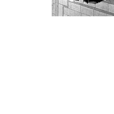
Mesa
16h30 -18h30 anf. 15
Modernismo e Cida
Moderação: Priscila Rufinoni
“Entre o “racionalismo arquitet
a “ostentação de bom-gost
encomendantes da arquite
paulista de vanguarda”
Camila Gui Rosatti (USP
Atualidade do pensamento de
Ferro – entre o consumo p
diferença e as diferenças de 
na produção em massa
Marcelo Mari (VIS – UnB